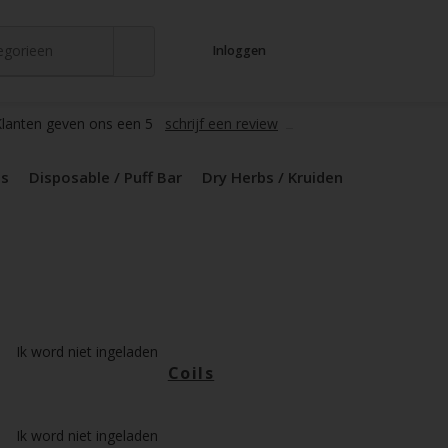
tegorieen
Inloggen
t
s
zers / Glass
en / Mods
le / Puff Bar
s / Kruiden
d Pods
lanten geven ons een 5
schrijf een review
ds
Disposable / Puff Bar
Dry Herbs / Kruiden
Ik word niet ingeladen
Coils
Ik word niet ingeladen