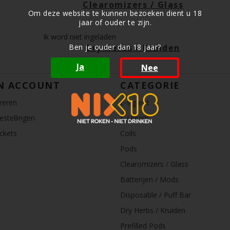
Clearomizers / Glass
Om deze website te kunnen bezoeken dient u 18
jaar of ouder te zijn.
Ik word niet ingeladen
Ben je ouder dan 18 jaar?
Dry Herbs / Kruiden
Ja
Nee
N ACCOUNT
CATEGORIE
reren
E-sigaret
estellingen
E-Liquids
ickets
Coils
Pods
Clearomizers / Glass
Batterijen / Mods
Disposable / Puff Bar
Dry Herbs / Kruiden
Prefilled Pods