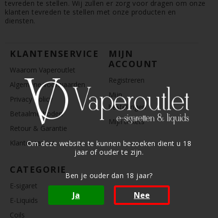
tevreden te stellen. Wij zullen er zorg voor dragen om onze
klanten tevreden te stellen met onze producten en
diensten.
KLANTENSERVICE
MIJN
ACCOUNT
Waarom Vaperoutlet
Registreren
Algemene voorwaarden
Mijn
Privacy Policy
bestellingen
Betaalmethoden
Mijn tickets
Retour & Garantie
Klantenservice
Om deze website te kunnen bezoeken dient u 18
jaar of ouder te zijn.
CATEGORIE
Ben je ouder dan 18 jaar?
E-sigaret
Ja
Nee
E-Liquids
Coils