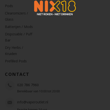
Pods
Clearomizers /
Glass
Batterijen / Mods
Disposable / Puff
Bar
Dry Herbs /
Kruiden
Prefilled Pods
CONTACT
020 786 7960
Bereikbaar van 10:00 tot 20:00
info@vaperoutlet.nl
Reactie binnen 24 uur