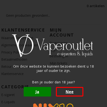
0 artikelen
Geen producten gevonden!...
KLANTENSERVICE
MIJN
ACCOUNT
Waarom Vaperoutlet
Registreren
Algemene voorwaarden
Mijn
Privacy Policy
bestellingen
Betaalmethoden
Mijn tickets
Om deze website te kunnen bezoeken dient u 18
Retour & Garantie
jaar of ouder te zijn.
Klantenservice
Ben je ouder dan 18 jaar?
CATEGORIE
Ja
Nee
E-sigaret
E-Liquids