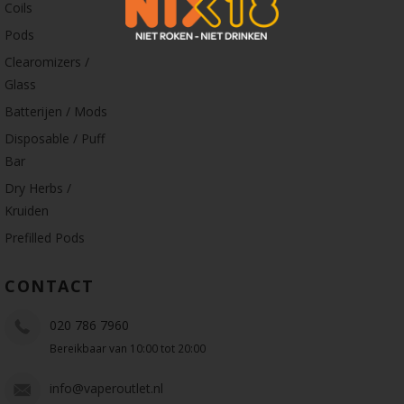
Coils
Pods
Clearomizers /
Glass
Batterijen / Mods
Disposable / Puff
Bar
Dry Herbs /
Kruiden
Prefilled Pods
CONTACT
020 786 7960
Bereikbaar van 10:00 tot 20:00
info@vaperoutlet.nl