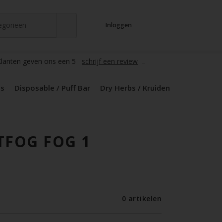
tegorieen
Inloggen
t
s
zers / Glass
en / Mods
le / Puff Bar
s / Kruiden
d Pods
lanten geven ons een 5
schrijf een review
ds
Disposable / Puff Bar
Dry Herbs / Kruiden
TFOG FOG 1
0 artikelen