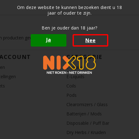
Om deze website te kunnen bezoeken dient u 18
jaar of ouder te zijn.
Ben je ouder dan 18 jaar?
 producten gevonden!...
Ja
Nee
 ACCOUNT
CATEGORIE
ren
E-sigaret
ellingen
E-Liquids
ets
Coils
Pods
Clearomizers / Glass
Batterijen / Mods
Disposable / Puff Bar
Dry Herbs / Kruiden