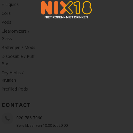
E-Liquids
Coils
Pods
Clearomizers /
Glass
Batterijen / Mods
Disposable / Puff
Bar
Dry Herbs /
Kruiden
Prefilled Pods
CONTACT
020 786 7960
Bereikbaar van 10:00 tot 20:00