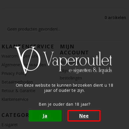
0 artikelen
Geen producten gevonden!...
KLANTENSERVICE
MIJN
ACCOUNT
Waarom Vaperoutlet
Registreren
Algemene voorwaarden
Mijn
Privacy Policy
bestellingen
Betaalmethoden
Om deze website te kunnen bezoeken dient u 18
Mijn tickets
jaar of ouder te zijn.
Retour & Garantie
Klantenservice
Ben je ouder dan 18 jaar?
CATEGORIE
Ja
Nee
E-sigaret