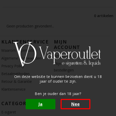
0 artikelen
Geen producten gevonden!...
KLANTENSERVICE
MIJN
ACCOUNT
Waarom Vaperoutlet
Registreren
Algemene voorwaarden
Mijn
Privacy Policy
bestellingen
Betaalmethoden
Om deze website te kunnen bezoeken dient u 18
Mijn tickets
jaar of ouder te zijn.
Retour & Garantie
Klantenservice
Ben je ouder dan 18 jaar?
CATEGORIE
Ja
Nee
E-sigaret