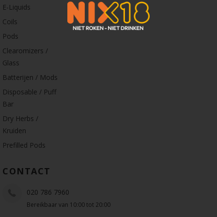
E-Liquids
Coils
Pods
Clearomizers /
Glass
Batterijen / Mods
Disposable / Puff
Bar
Dry Herbs /
Kruiden
Prefilled Pods
CONTACT
020 786 7960
Bereikbaar van 10:00 tot 20:00