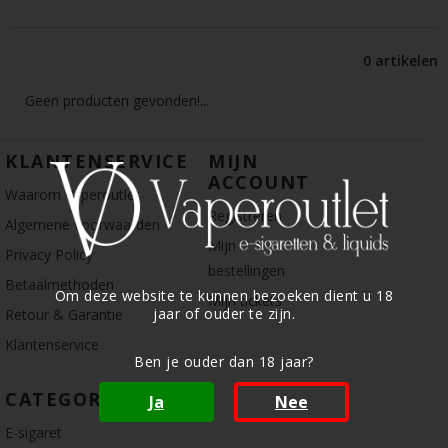
0 artikelen
Geen producten gevonden!...
KLANTENSERVICE
MIJN
ACCOUNT
Waarom Vaperoutlet
Registreren
Algemene voorwaarden
Mijn
Privacy Policy
bestellingen
Betaalmethoden
Om deze website te kunnen bezoeken dient u 18
Mijn tickets
jaar of ouder te zijn.
Retour & Garantie
Klantenservice
Ben je ouder dan 18 jaar?
CATEGORIE
Ja
Nee
E-sigaret