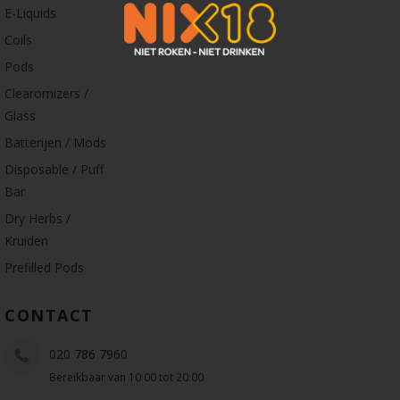
E-Liquids
Coils
Pods
Clearomizers /
Glass
Batterijen / Mods
Disposable / Puff
Bar
Dry Herbs /
Kruiden
Prefilled Pods
CONTACT
020 786 7960
Bereikbaar van 10:00 tot 20:00