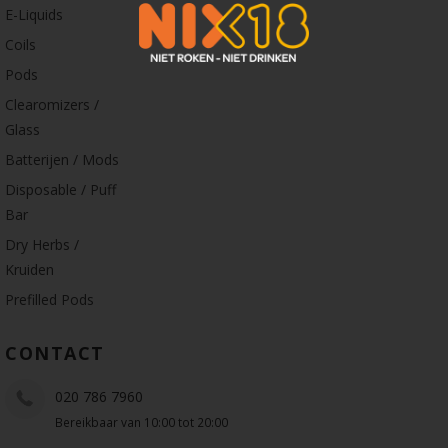
E-Liquids
Coils
Pods
Clearomizers /
Glass
Batterijen / Mods
Disposable / Puff
Bar
Dry Herbs /
Kruiden
Prefilled Pods
CONTACT
020 786 7960
Bereikbaar van 10:00 tot 20:00