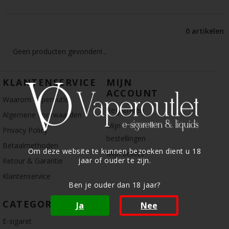
0 artikelen
Geen producten gevonden!...
KLANTENSERVICE
MIJN
ACCOUNT
Waarom Vaperoutlet
Registreren
Algemene voorwaarden
Mijn
Privacy Policy
bestellingen
Betaalmethoden
Om deze website te kunnen bezoeken dient u 18
Mijn tickets
jaar of ouder te zijn.
Retour & Garantie
Klantenservice
Ben je ouder dan 18 jaar?
CATEGORIE
Ja
Nee
E-sigaret