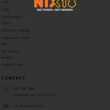
Coils
Pods
Clearomizers /
Glass
Batterijen / Mods
Disposable / Puff
Bar
Dry Herbs /
Kruiden
Prefilled Pods
CONTACT
020 786 7960
Bereikbaar van 10:00 tot 20:00
info@vaperoutlet.nl