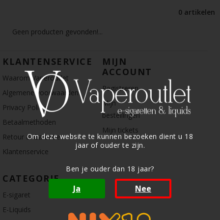
0 artikelen
Geen producten gevonden!...
KLANTENSERVICE
MIJN
ACCOUNT
Waarom Vaperoutlet
Registreren
Algemene voorwaarden
Mijn
Privacy Policy
bestellingen
Betaalmethoden
Mijn tickets
Om deze website te kunnen bezoeken dient u 18
Retour & Garantie
jaar of ouder te zijn.
Klantenservice
Ben je ouder dan 18 jaar?
CATEGORIE
Ja
Nee
E-sigaret
E-Liquids