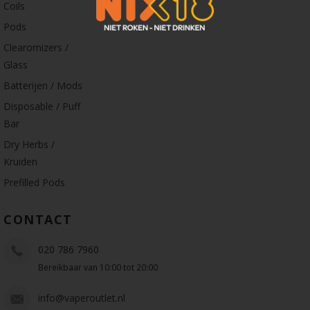
Coils
Pods
Clearomizers /
Glass
Batterijen / Mods
Disposable / Puff
Bar
Dry Herbs /
Kruiden
Prefilled Pods
CONTACT
020 786 7960
Bereikbaar van 10:00 tot 20:00
info@vaperoutlet.nl