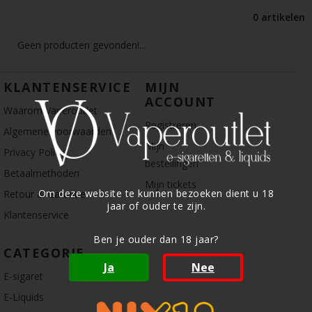
0 artikelen
Geen producten gevonden!...
KLANTENSERVICE
MIJN
ACCOUNT
Waarom Vaperoutlet
Registreren
Algemene voorwaarden
Mijn
Privacy Policy
bestellingen
Betaalmethoden
Mijn tickets
Om deze website te kunnen bezoeken dient u 18
Retour & Garantie
jaar of ouder te zijn.
Klantenservice
Ben je ouder dan 18 jaar?
CATEGORIE
Ja
Nee
E-sigaret
E-Liquids