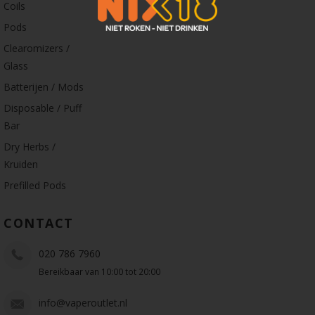
Coils
Pods
Clearomizers /
Glass
Batterijen / Mods
Disposable / Puff
Bar
Dry Herbs /
Kruiden
Prefilled Pods
CONTACT
020 786 7960
Bereikbaar van 10:00 tot 20:00
info@vaperoutlet.nl