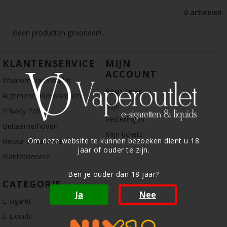
0 artikelen
Geen producten gevonden!...
KLANTENSERVICE
MIJN
ACCOUNT
Waarom Vaperoutlet
Registreren
Algemene voorwaarden
Mijn
Privacy Policy
bestellingen
Betaalmethoden
Mijn tickets
Om deze website te kunnen bezoeken dient u 18
Retour & Garantie
jaar of ouder te zijn.
Klantenservice
Ben je ouder dan 18 jaar?
CATEGORIE
Ja
Nee
E-sigaret
E-Liquids