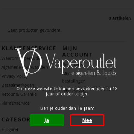
0 artikelen
Geen producten gevonden!...
KLANTENSERVICE
MIJN
ACCOUNT
Waarom Vaperoutlet
Registreren
Algemene voorwaarden
Mijn
Privacy Policy
bestellingen
Betaalmethoden
Om deze website te kunnen bezoeken dient u 18
Mijn tickets
jaar of ouder te zijn.
Retour & Garantie
Klantenservice
Ben je ouder dan 18 jaar?
CATEGORIE
Ja
Nee
E-sigaret