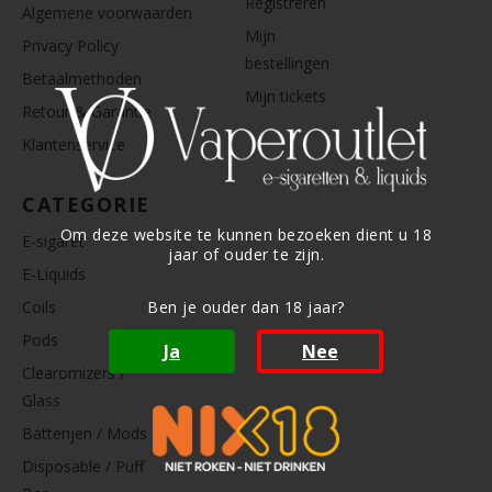
Registreren
Algemene voorwaarden
Mijn
Privacy Policy
bestellingen
Betaalmethoden
Mijn tickets
Retour & Garantie
Klantenservice
CATEGORIE
Om deze website te kunnen bezoeken dient u 18
E-sigaret
jaar of ouder te zijn.
E-Liquids
Coils
Ben je ouder dan 18 jaar?
Pods
Ja
Nee
Clearomizers /
Glass
Batterijen / Mods
Disposable / Puff