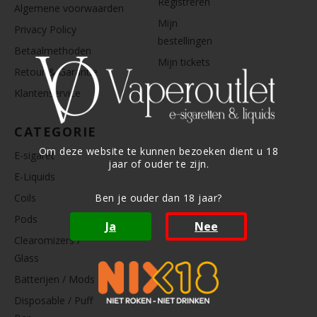
Registreren
Algemene voorwaarden
Mijn
Privacy Policy
bestellingen
Betaalmethoden
Mijn tickets
Retour & Garantie
Klantenservice
CATEGORIE
Om deze website te kunnen bezoeken dient u 18
E-sigaret
jaar of ouder te zijn.
E-Liquids
Coils
Ben je ouder dan 18 jaar?
Pods
Ja
Nee
Clearomizers /
Glass
Batterijen / Mods
Disposable / Puff