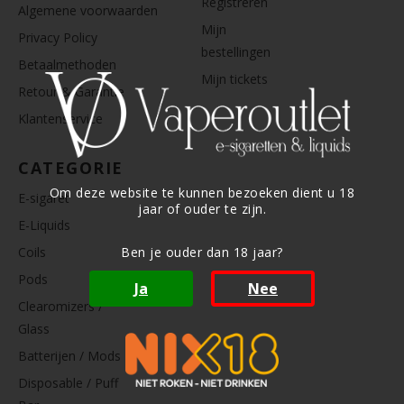
Registreren
Algemene voorwaarden
Mijn
Privacy Policy
bestellingen
Betaalmethoden
Mijn tickets
Retour & Garantie
Klantenservice
CATEGORIE
Om deze website te kunnen bezoeken dient u 18
E-sigaret
jaar of ouder te zijn.
E-Liquids
Coils
Ben je ouder dan 18 jaar?
Pods
Ja
Nee
Clearomizers /
Glass
Batterijen / Mods
Disposable / Puff