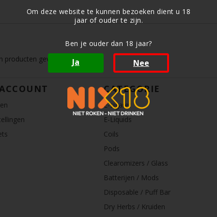
Om deze website te kunnen bezoeken dient u 18
jaar of ouder te zijn.
Ben je ouder dan 18 jaar?
 producten gevonden!...
Ja
Nee
 ACCOUNT
CATEGORIE
ren
E-sigaret
ellingen
E-Liquids
ets
Coils
Pods
Clearomizers / Glass
Batterijen / Mods
Disposable / Puff Bar
Dry Herbs / Kruiden