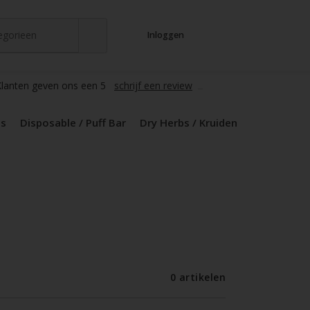
tegorieen
Inloggen
t
s
zers / Glass
en / Mods
le / Puff Bar
s / Kruiden
d Pods
lanten geven ons een 5
schrijf een review
ds
Disposable / Puff Bar
Dry Herbs / Kruiden
0 artikelen