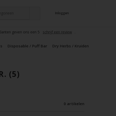
tegorieen
Inloggen
t
s
zers / Glass
en / Mods
le / Puff Bar
s / Kruiden
d Pods
lanten geven ons een 5
schrijf een review
ds
Disposable / Puff Bar
Dry Herbs / Kruiden
 (5)
0 artikelen