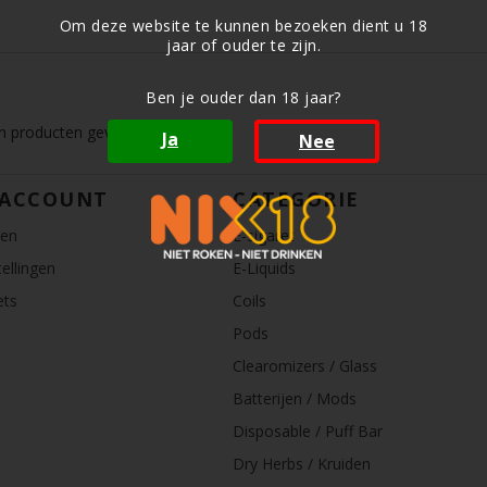
Om deze website te kunnen bezoeken dient u 18
jaar of ouder te zijn.
Ben je ouder dan 18 jaar?
 producten gevonden!...
Ja
Nee
 ACCOUNT
CATEGORIE
ren
E-sigaret
ellingen
E-Liquids
ets
Coils
Pods
Clearomizers / Glass
Batterijen / Mods
Disposable / Puff Bar
Dry Herbs / Kruiden