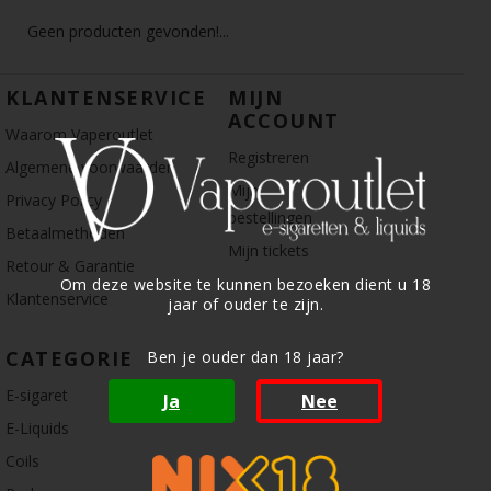
Geen producten gevonden!...
KLANTENSERVICE
MIJN
ACCOUNT
Waarom Vaperoutlet
Registreren
Algemene voorwaarden
Mijn
Privacy Policy
bestellingen
Betaalmethoden
Mijn tickets
Retour & Garantie
Om deze website te kunnen bezoeken dient u 18
Klantenservice
jaar of ouder te zijn.
CATEGORIE
Ben je ouder dan 18 jaar?
E-sigaret
Ja
Nee
E-Liquids
Coils