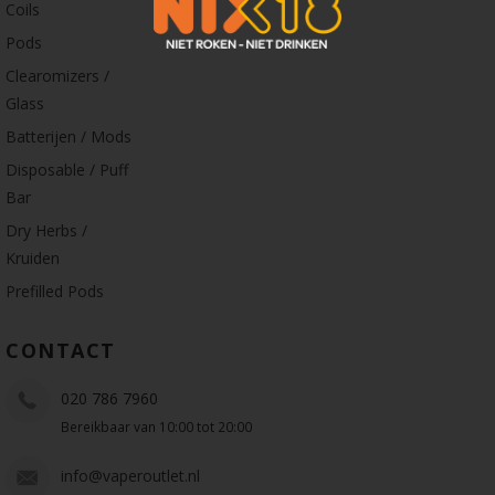
Coils
Pods
Clearomizers /
Glass
Batterijen / Mods
Disposable / Puff
Bar
Dry Herbs /
Kruiden
Prefilled Pods
CONTACT
020 786 7960
Bereikbaar van 10:00 tot 20:00
info@vaperoutlet.nl