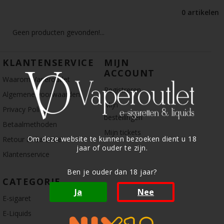
0 artikelen
Geen producten gevonden!...
KLANTENSERVICE
MIJN
ACCOUNT
Waarom Vaperoutlet
Registreren
Algemene voorwaarden
Mijn
Privacy Policy
bestellingen
Betaalmethoden
Mijn tickets
Om deze website te kunnen bezoeken dient u 18
Retour & Garantie
jaar of ouder te zijn.
Klantenservice
Ben je ouder dan 18 jaar?
CATEGORIE
Ja
Nee
E-sigaret
E-Liquids