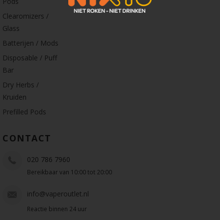
Pods
Clearomizers /
Glass
Batterijen / Mods
Disposable / Puff
Bar
Dry Herbs /
Kruiden
Prefilled Pods
CONTACT
020 786 7960
Bereikbaar van 10:00 tot 20:00
info@vaperoutlet.nl
Reactie binnen 24 uur