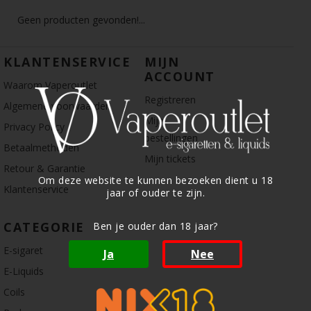
Geen producten gevonden!...
KLANTENSERVICE
MIJN
ACCOUNT
Waarom Vaperoutlet
Registreren
Algemene voorwaarden
Mijn
Privacy Policy
bestellingen
Betaalmethoden
Mijn tickets
Retour & Garantie
Om deze website te kunnen bezoeken dient u 18
Klantenservice
jaar of ouder te zijn.
CATEGORIE
Ben je ouder dan 18 jaar?
E-sigaret
Ja
Nee
E-Liquids
Coils