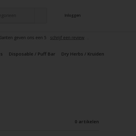
tegorieen
Inloggen
t
s
zers / Glass
en / Mods
le / Puff Bar
s / Kruiden
d Pods
lanten geven ons een 5
schrijf een review
ds
Disposable / Puff Bar
Dry Herbs / Kruiden
0 artikelen