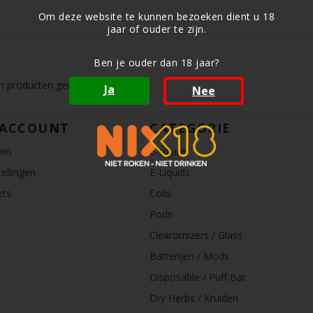
Om deze website te kunnen bezoeken dient u 18
jaar of ouder te zijn.
Ben je ouder dan 18 jaar?
 producten gevonden!...
Ja
Nee
 ACCOUNT
CATEGORIE
ren
E-sigaret
ellingen
E-Liquids
ets
Coils
Pods
Clearomizers / Glass
Batterijen / Mods
Disposable / Puff Bar
Dry Herbs / Kruiden