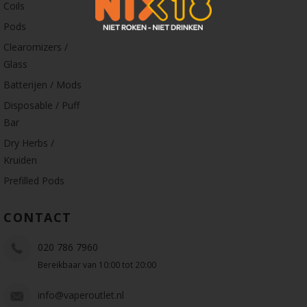
Coils
Pods
Clearomizers /
Glass
Batterijen / Mods
Disposable / Puff
Bar
Dry Herbs /
Kruiden
Prefilled Pods
CONTACT
020 786 7960
Bereikbaar van 10:00 tot 20:00
info@vaperoutlet.nl