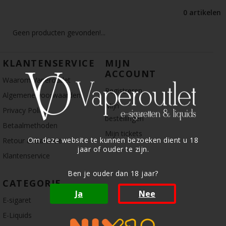
0 artikelen
Geen producten gevonden!...
KLANTENSERVICE
MIJN
ACCOUNT
Waarom Vaperoutlet
Registreren
Algemene voorwaarden
Mijn
Privacy Policy
bestellingen
Betaalmethoden
Mijn tickets
Om deze website te kunnen bezoeken dient u 18
Retour & Garantie
jaar of ouder te zijn.
Klantenservice
Ben je ouder dan 18 jaar?
CATEGORIE
Ja
Nee
E-sigaret
E-Liquids