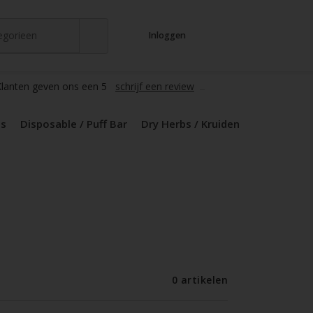
tegorieen
Inloggen
t
s
zers / Glass
en / Mods
le / Puff Bar
s / Kruiden
d Pods
lanten geven ons een 5
schrijf een review
ds
Disposable / Puff Bar
Dry Herbs / Kruiden
0 artikelen