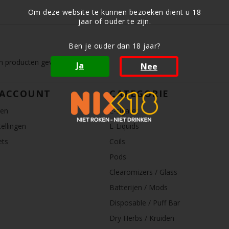
Om deze website te kunnen bezoeken dient u 18
jaar of ouder te zijn.
Ben je ouder dan 18 jaar?
 producten gevonden!...
Ja
Nee
 ACCOUNT
CATEGORIE
ren
E-sigaret
ellingen
E-Liquids
ets
Coils
Pods
Clearomizers / Glass
Batterijen / Mods
Disposable / Puff Bar
Dry Herbs / Kruiden