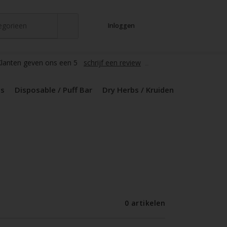
tegorieen
Inloggen
t
s
zers / Glass
en / Mods
le / Puff Bar
s / Kruiden
d Pods
lanten geven ons een 5
schrijf een review
ds
Disposable / Puff Bar
Dry Herbs / Kruiden
0 artikelen