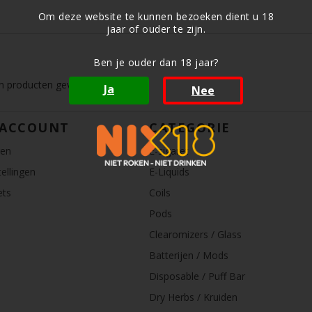
Om deze website te kunnen bezoeken dient u 18
jaar of ouder te zijn.
Ben je ouder dan 18 jaar?
 producten gevonden!...
Ja
Nee
 ACCOUNT
CATEGORIE
ren
E-sigaret
ellingen
E-Liquids
ets
Coils
Pods
Clearomizers / Glass
Batterijen / Mods
Disposable / Puff Bar
Dry Herbs / Kruiden