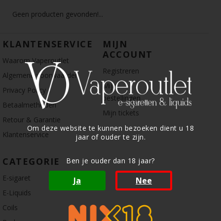
Geen producten gevonden!...
KLANTENSERVICE
MIJN
ACCOUNT
Waarom Vaperoutlet
Registreren
Algemene voorwaarden
Mijn
Privacy Policy
bestellingen
Betaalmethoden
Mijn tickets
Retour & Garantie
Om deze website te kunnen bezoeken dient u 18
Klantenservice
jaar of ouder te zijn.
CATEGORIE
Ben je ouder dan 18 jaar?
E-sigaret
Ja
Nee
E-Liquids
Coils