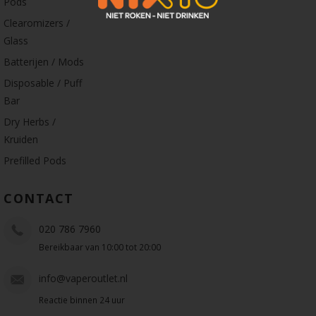
Pods
Clearomizers /
Glass
Batterijen / Mods
Disposable / Puff
Bar
Dry Herbs /
Kruiden
Prefilled Pods
CONTACT
020 786 7960
Bereikbaar van 10:00 tot 20:00
info@vaperoutlet.nl
Reactie binnen 24 uur