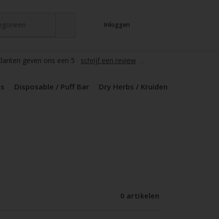
tegorieen
Inloggen
t
s
zers / Glass
en / Mods
le / Puff Bar
s / Kruiden
d Pods
lanten geven ons een 5
schrijf een review
ds
Disposable / Puff Bar
Dry Herbs / Kruiden
0 artikelen