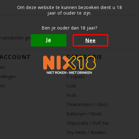
Om deze website te kunnen bezoeken dient u 18
jaar of ouder te zijn.
Ben je ouder dan 18 jaar?
 producten gevonden!...
Ja
Nee
 ACCOUNT
CATEGORIE
ren
E-sigaret
ellingen
E-Liquids
ets
Coils
Pods
Clearomizers / Glass
Batterijen / Mods
Disposable / Puff Bar
Dry Herbs / Kruiden