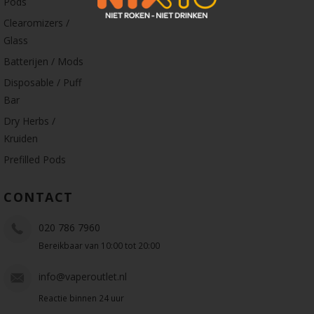
Pods
Clearomizers /
Glass
Batterijen / Mods
Disposable / Puff
Bar
Dry Herbs /
Kruiden
Prefilled Pods
CONTACT
020 786 7960
Bereikbaar van 10:00 tot 20:00
info@vaperoutlet.nl
Reactie binnen 24 uur