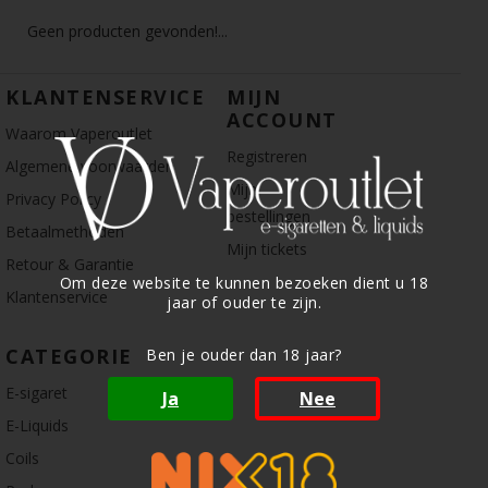
Geen producten gevonden!...
KLANTENSERVICE
MIJN
ACCOUNT
Waarom Vaperoutlet
Registreren
Algemene voorwaarden
Mijn
Privacy Policy
bestellingen
Betaalmethoden
Mijn tickets
Retour & Garantie
Om deze website te kunnen bezoeken dient u 18
Klantenservice
jaar of ouder te zijn.
CATEGORIE
Ben je ouder dan 18 jaar?
E-sigaret
Ja
Nee
E-Liquids
Coils