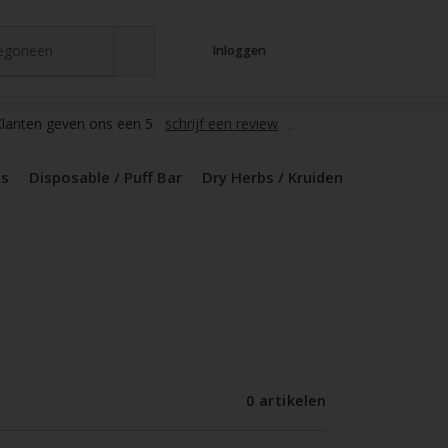
tegorieen
Inloggen
t
s
zers / Glass
en / Mods
le / Puff Bar
s / Kruiden
d Pods
lanten geven ons een 5
schrijf een review
ds
Disposable / Puff Bar
Dry Herbs / Kruiden
0 artikelen