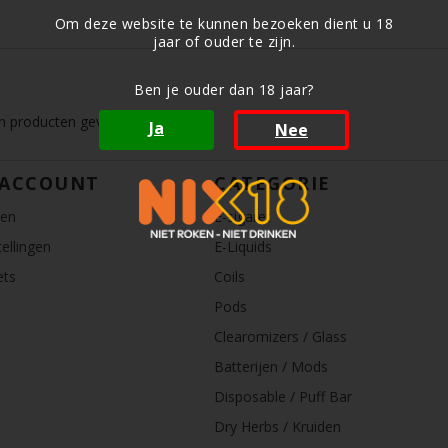
Om deze website te kunnen bezoeken dient u 18
jaar of ouder te zijn.
Ben je ouder dan 18 jaar?
 producten gevonden!...
Ja
Nee
 ACCOUNT
CATEGORIE
ren
E-sigaret
ellingen
E-Liquids
ets
Coils
Pods
Clearomizers / Glass
Batterijen / Mods
Disposable / Puff Bar
Dry Herbs / Kruiden