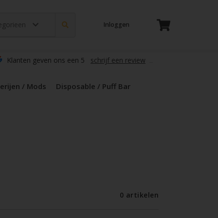
tegorieen
Inloggen
t
s
zers / Glass
en / Mods
le / Puff Bar
s / Kruiden
d Pods
Klanten geven ons een 5
schrijf een review
erijen / Mods
Disposable / Puff Bar
0 artikelen