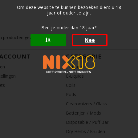
Om deze website te kunnen bezoeken dient u 18
jaar of ouder te zijn.
Ben je ouder dan 18 jaar?
 producten gevonden!...
Ja
Nee
 ACCOUNT
CATEGORIE
ren
E-sigaret
ellingen
E-Liquids
ets
Coils
Pods
Clearomizers / Glass
Batterijen / Mods
Disposable / Puff Bar
Dry Herbs / Kruiden