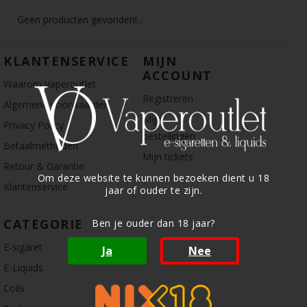
Geen producten gevonden!...
KLANTENSERVICE
MIJN
ACCOUNT
Waarom Vaperoutlet
Registreren
Algemene voorwaarden
Mijn
Privacy Policy
bestellingen
Betaalmethoden
Mijn tickets
Retour & Garantie
Om deze website te kunnen bezoeken dient u 18
Klantenservice
jaar of ouder te zijn.
CATEGORIE
Ben je ouder dan 18 jaar?
E-sigaret
Ja
Nee
E-Liquids
Coils