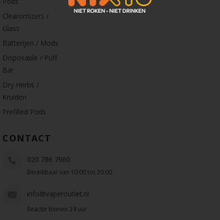
Pods
Clearomizers /
Glass
Batterijen / Mods
Disposable / Puff
Bar
Dry Herbs /
Kruiden
Prefilled Pods
CONTACT
020 786 7960
Bereikbaar van 10:00 tot 20:00
info@vaperoutlet.nl
Reactie binnen 24 uur