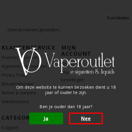
0 artikelen
Geen producten gevonden!...
KLANTENSERVICE
MIJN
ACCOUNT
Waarom Vaperoutlet
Registreren
Algemene voorwaarden
Mijn
Privacy Policy
bestellingen
Betaalmethoden
Om deze website te kunnen bezoeken dient u 18
Mijn tickets
jaar of ouder te zijn.
Retour & Garantie
Klantenservice
Ben je ouder dan 18 jaar?
CATEGORIE
Ja
Nee
E-sigaret