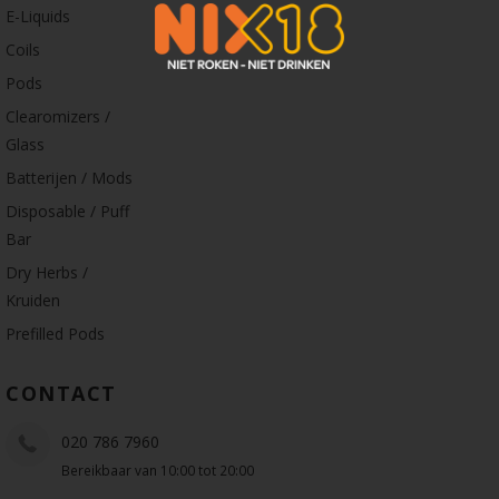
E-Liquids
Coils
Pods
Clearomizers /
Glass
Batterijen / Mods
Disposable / Puff
Bar
Dry Herbs /
Kruiden
Prefilled Pods
CONTACT
020 786 7960
Bereikbaar van 10:00 tot 20:00