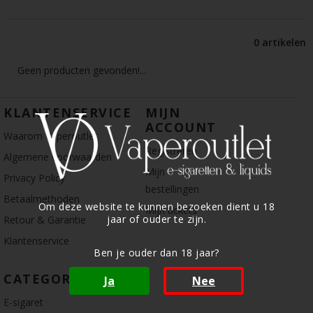
0 artikelen
Geen producten gevonden!...
KLANTENSERVICE
MIJN
ACCOUNT
Waarom Vaperoutlet
Registreren
Algemene voorwaarden
Mijn
Privacy Policy
bestellingen
Betaalmethoden
Om deze website te kunnen bezoeken dient u 18
Mijn tickets
jaar of ouder te zijn.
Retour & Garantie
Klantenservice
Ben je ouder dan 18 jaar?
CATEGORIE
Ja
Nee
E-sigaret