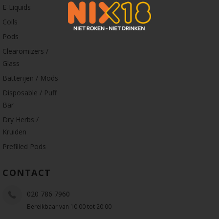
E-Liquids
Coils
Pods
Clearomizers /
Glass
Batterijen / Mods
Disposable / Puff
Bar
Dry Herbs /
Kruiden
Prefilled Pods
CONTACT
020 786 7960
Bereikbaar van 10:00 tot 20:00