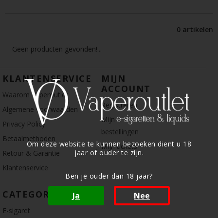
0 artikelen
Geen producten gevonden!...
KLANTENSERVICE
MIJN
ACCOUNT
Waarom Vaperoutlet
Registreren
Algemene voorwaarden
Mijn
Privacy Policy
bestellingen
Betaalmethoden
Om deze website te kunnen bezoeken dient u 18
Mijn tickets
jaar of ouder te zijn.
Retour & Garantie
Klantenservice
Ben je ouder dan 18 jaar?
CATEGORIE
Ja
Nee
E-sigaret