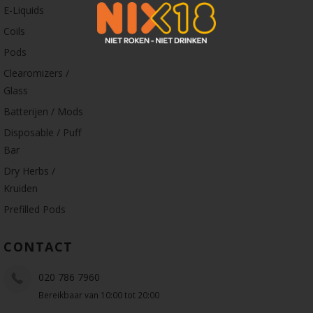
E-Liquids
Coils
Pods
Clearomizers /
Glass
Batterijen / Mods
Disposable / Puff
Bar
Dry Herbs /
Kruiden
Prefilled Pods
CONTACT
020 786 7960
Bereikbaar van 10:00 tot 20:00