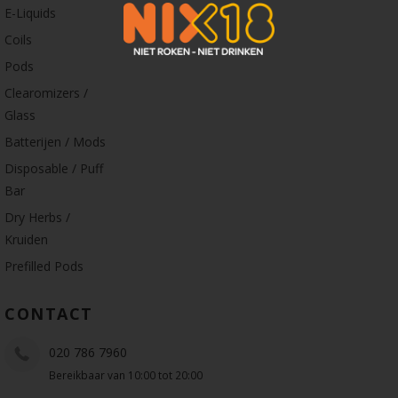
E-Liquids
Coils
Pods
Clearomizers /
Glass
Batterijen / Mods
Disposable / Puff
Bar
Dry Herbs /
Kruiden
Prefilled Pods
CONTACT
020 786 7960
Bereikbaar van 10:00 tot 20:00