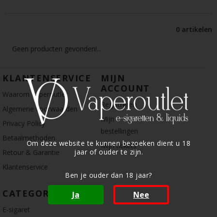
0 artikelen
Geen producten gevonden!...
KLANTENSERVICE
MIJN
ACCOUNT
Waarom Vaperoutlet
Registreren
Algemene voorwaarden
Mijn
Privacy Policy
bestellingen
Betaalmethoden
Om deze website te kunnen bezoeken dient u 18
Mijn tickets
jaar of ouder te zijn.
Retour & Garantie
Klantenservice
Ben je ouder dan 18 jaar?
CATEGORIE
Ja
Nee
E-sigaret