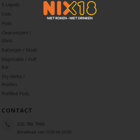
E-Liquids
Coils
Pods
Clearomizers /
Glass
Batterijen / Mods
Disposable / Puff
Bar
Dry Herbs /
Kruiden
Prefilled Pods
CONTACT
020 786 7960
Bereikbaar van 10:00 tot 20:00