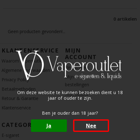
0 artikelen
Geen producten gevonden!...
KLANTENSERVICE
MIJN
ACCOUNT
Waarom Vaperoutlet
Registreren
Algemene voorwaarden
Mijn
Privacy Policy
bestellingen
Betaalmethoden
Om deze website te kunnen bezoeken dient u 18
Mijn tickets
jaar of ouder te zijn.
Retour & Garantie
Klantenservice
Ben je ouder dan 18 jaar?
CATEGORIE
Ja
Nee
E-sigaret