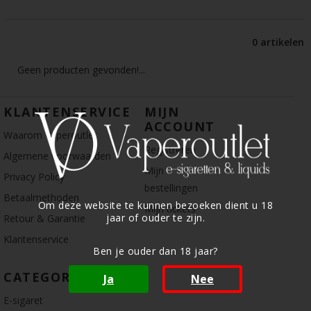
0 artikelen
Geen producten gevonden!...
KLANTENSERVICE
MIJN
ACCOUNT
Waarom Vaperoutlet
Registreren
Algemene voorwaarden
Mijn
Privacy Policy
bestellingen
Betaalmethoden
Om deze website te kunnen bezoeken dient u 18
Mijn tickets
jaar of ouder te zijn.
Retour & Garantie
Klantenservice
Ben je ouder dan 18 jaar?
CATEGORIE
Ja
Nee
E-sigaret