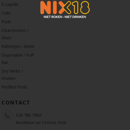
E-Liquids
Coils
Pods
Clearomizers /
Glass
Batterijen / Mods
Disposable / Puff
Bar
Dry Herbs /
Kruiden
Prefilled Pods
CONTACT
020 786 7960
Bereikbaar van 10:00 tot 20:00