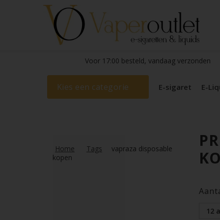
Voor 17:00 besteld, vandaag verzonden
Kies een categorie
E-sigaret
E-Liq
PR
Home
Tags
vapraza disposable
K
kopen
Aant