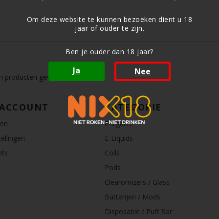
Om deze website te kunnen bezoeken dient u 18
jaar of ouder te zijn.
Ben je ouder dan 18 jaar?
Ja
Nee
 producten gevonden!...
 ACCOUNT
CATEGORIE
ren
E-sigaret
ellingen
E-Liquids
ets
Coils
Pods
Clearomizers / Glass
Batterijen / Mods
Disposable / Puff Bar