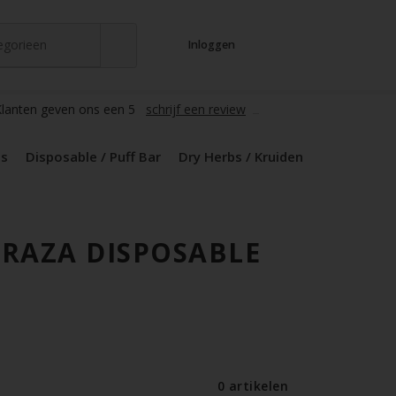
tegorieen
Inloggen
t
s
zers / Glass
en / Mods
le / Puff Bar
s / Kruiden
d Pods
lanten geven ons een 5
schrijf een review
ds
Disposable / Puff Bar
Dry Herbs / Kruiden
RAZA DISPOSABLE
0 artikelen