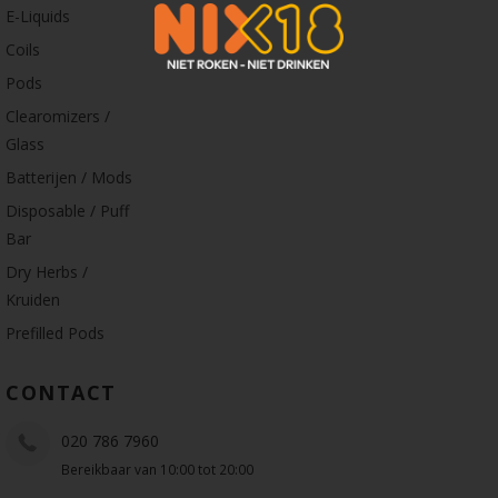
E-Liquids
Coils
Pods
Clearomizers /
Glass
Batterijen / Mods
Disposable / Puff
Bar
Dry Herbs /
Kruiden
Prefilled Pods
CONTACT
020 786 7960
Bereikbaar van 10:00 tot 20:00