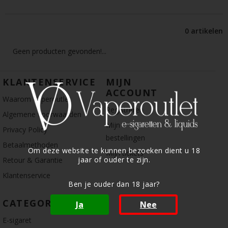
0 artikelen
Geen producten gevonden!...
KLANTENSERVICE
MIJN
ACCOUNT
Waarom Vaperoutlet
Registreren
Algemene voorwaarden
Mijn
Privacy Policy
bestellingen
Betaalmethoden
Om deze website te kunnen bezoeken dient u 18
Mijn tickets
jaar of ouder te zijn.
Retour & Garantie
Klantenservice
Ben je ouder dan 18 jaar?
CATEGORIE
Ja
Nee
E-sigaret