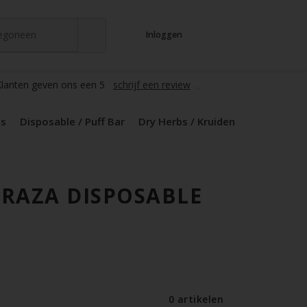
tegorieen
Inloggen
t
s
zers / Glass
en / Mods
le / Puff Bar
s / Kruiden
d Pods
lanten geven ons een 5
schrijf een review
ds
Disposable / Puff Bar
Dry Herbs / Kruiden
RAZA DISPOSABLE
0 artikelen