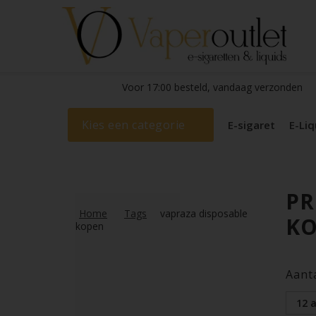
Voor 17:00 besteld, vandaag verzonden
Kies een categorie
E-sigaret
E-Liq
PR
Home
Tags
vapraza disposable
K
kopen
Aant