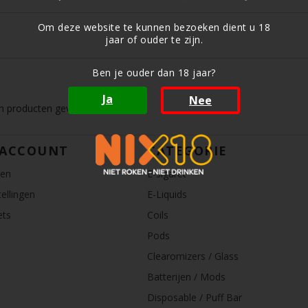
Om deze website te kunnen bezoeken dient u 18
jaar of ouder te zijn.
Ben je ouder dan 18 jaar?
Ja
Nee
 producten gevonden!...
 ACCOUNT
CATEGORIE
ren
E-sigaret
ellingen
E-Liquids
ets
Coils
Pods
Clearomizers / Glass
Batterijen / Mods
Disposable / Puff Bar