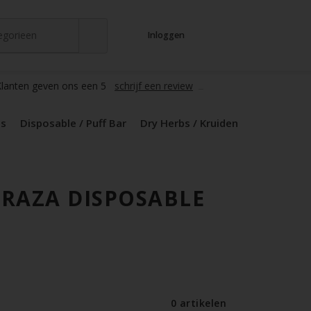
tegorieen
Inloggen
t
s
zers / Glass
en / Mods
le / Puff Bar
s / Kruiden
d Pods
lanten geven ons een 5
schrijf een review
ds
Disposable / Puff Bar
Dry Herbs / Kruiden
RAZA DISPOSABLE
0 artikelen