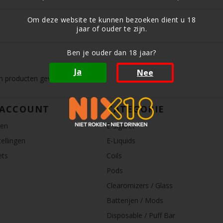
Om deze website te kunnen bezoeken dient u 18
jaar of ouder te zijn.
Ben je ouder dan 18 jaar?
Ja
Nee
 producten gevonden!...
 ACCOUNT
CATEGORIE
ren
E-sigaret
ellingen
E-Liquids
ets
Coils
Pods
Clearomizers / Glass
Batterijen / Mods
Disposable / Puff Bar