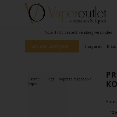
Voor 17:00 besteld, vandaag verzonden
Kies een categorie
E-sigaret
E-Liq
PR
Home
Tags
vapraza disposable
K
kopen
Aant