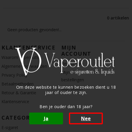
0 artikelen
Geen producten gevonden!...
KLANTENSERVICE
MIJN
ACCOUNT
Waarom Vaperoutlet
Registreren
Algemene voorwaarden
Mijn
Privacy Policy
bestellingen
Betaalmethoden
Om deze website te kunnen bezoeken dient u 18
Mijn tickets
jaar of ouder te zijn.
Retour & Garantie
Klantenservice
Ben je ouder dan 18 jaar?
CATEGORIE
Ja
Nee
E-sigaret