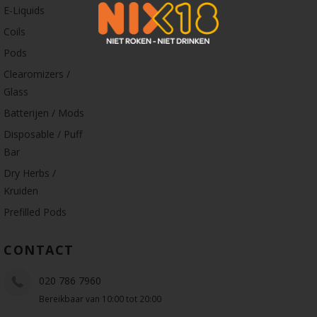
E-Liquids
Coils
Pods
Clearomizers /
Glass
Batterijen / Mods
Disposable / Puff
Bar
Dry Herbs /
Kruiden
Prefilled Pods
CONTACT
020 786 7960
Bereikbaar van 10:00 tot 20:00