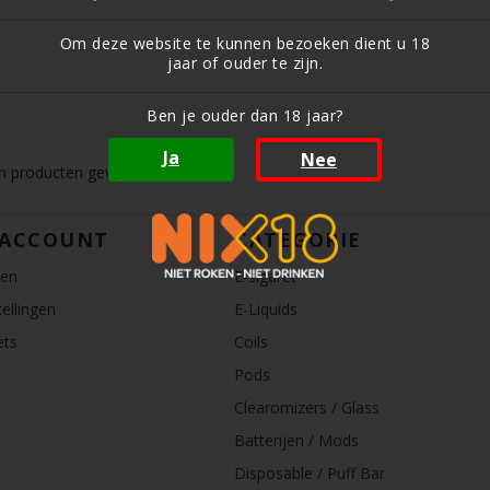
Om deze website te kunnen bezoeken dient u 18
jaar of ouder te zijn.
Ben je ouder dan 18 jaar?
Ja
Nee
 producten gevonden!...
 ACCOUNT
CATEGORIE
ren
E-sigaret
ellingen
E-Liquids
ets
Coils
Pods
Clearomizers / Glass
Batterijen / Mods
Disposable / Puff Bar