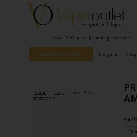
Voor 17:00 besteld, vandaag verzonden
Kies een categorie
E-sigaret
E-Liq
PR
Home
Tags
Uwell a3 kopen
A
amsterdam
Aant