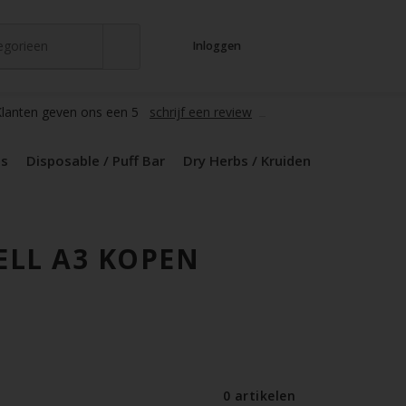
tegorieen
Inloggen
t
s
zers / Glass
en / Mods
le / Puff Bar
s / Kruiden
d Pods
lanten geven ons een 5
schrijf een review
ds
Disposable / Puff Bar
Dry Herbs / Kruiden
LL A3 KOPEN
0 artikelen