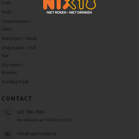
Coils
Pods
Clearomizers /
Glass
Batterijen / Mods
Disposable / Puff
Bar
Dry Herbs /
Kruiden
Prefilled Pods
CONTACT
020 786 7960
Bereikbaar van 10:00 tot 20:00
info@vaperoutlet.nl