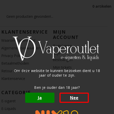
0 artikelen
Geen producten gevonden!...
KLANTENSERVICE
MIJN
ACCOUNT
Waarom Vaperoutlet
Registreren
Algemene voorwaarden
Mijn
Privacy Policy
bestellingen
Betaalmethoden
Mijn tickets
Om deze website te kunnen bezoeken dient u 18
Retour & Garantie
jaar of ouder te zijn.
Klantenservice
Ben je ouder dan 18 jaar?
CATEGORIE
Ja
Nee
E-sigaret
E-Liquids