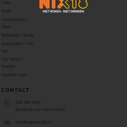
Coils
Pods
Clearomizers /
Glass
Batterijen / Mods
Disposable / Puff
Bar
Dry Herbs /
Kruiden
Prefilled Pods
CONTACT
020 786 7960
Bereikbaar van 10:00 tot 20:00
info@vaperoutlet.nl