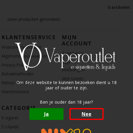
0 artikelen
Geen producten gevonden!...
KLANTENSERVICE
MIJN
ACCOUNT
Waarom Vaperoutlet
Registreren
Algemene voorwaarden
Mijn
Privacy Policy
bestellingen
Betaalmethoden
Mijn tickets
Om deze website te kunnen bezoeken dient u 18
Retour & Garantie
jaar of ouder te zijn.
Klantenservice
Ben je ouder dan 18 jaar?
CATEGORIE
Ja
Nee
E-sigaret
E-Liquids