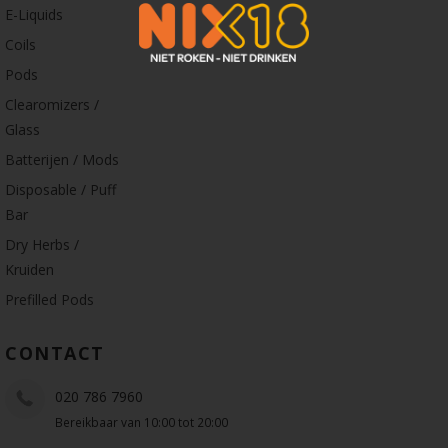
E-Liquids
Coils
Pods
Clearomizers /
Glass
Batterijen / Mods
Disposable / Puff
Bar
Dry Herbs /
Kruiden
Prefilled Pods
CONTACT
020 786 7960
Bereikbaar van 10:00 tot 20:00