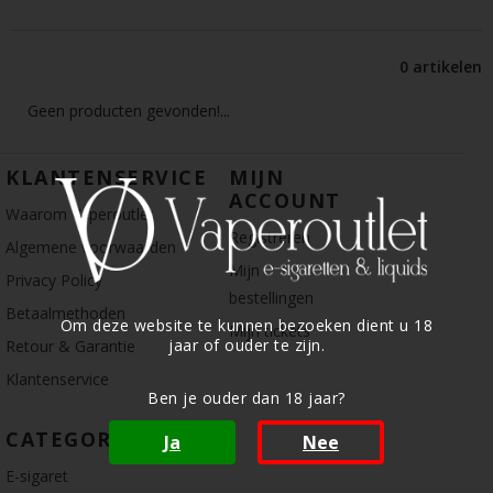
0 artikelen
Geen producten gevonden!...
KLANTENSERVICE
MIJN
ACCOUNT
Waarom Vaperoutlet
Registreren
Algemene voorwaarden
Mijn
Privacy Policy
bestellingen
Betaalmethoden
Om deze website te kunnen bezoeken dient u 18
Mijn tickets
jaar of ouder te zijn.
Retour & Garantie
Klantenservice
Ben je ouder dan 18 jaar?
CATEGORIE
Ja
Nee
E-sigaret