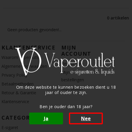
0 artikelen
Geen producten gevonden!...
KLANTENSERVICE
MIJN
ACCOUNT
Waarom Vaperoutlet
Registreren
Algemene voorwaarden
Mijn
Privacy Policy
bestellingen
Betaalmethoden
Om deze website te kunnen bezoeken dient u 18
Mijn tickets
jaar of ouder te zijn.
Retour & Garantie
Klantenservice
Ben je ouder dan 18 jaar?
CATEGORIE
Ja
Nee
E-sigaret