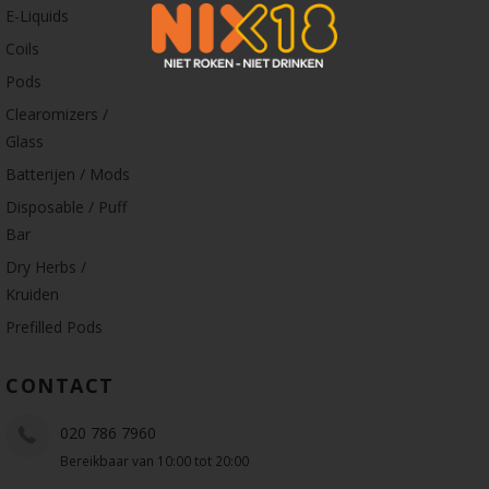
E-Liquids
Coils
Pods
Clearomizers /
Glass
Batterijen / Mods
Disposable / Puff
Bar
Dry Herbs /
Kruiden
Prefilled Pods
CONTACT
020 786 7960
Bereikbaar van 10:00 tot 20:00