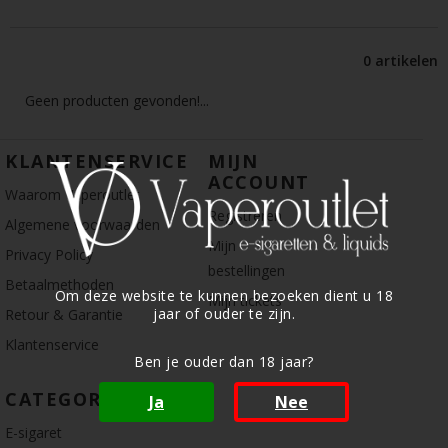
0 artikelen
Geen producten gevonden!...
KLANTENSERVICE
MIJN
ACCOUNT
Waarom Vaperoutlet
Registreren
Algemene voorwaarden
Mijn
Privacy Policy
bestellingen
Betaalmethoden
Om deze website te kunnen bezoeken dient u 18
Mijn tickets
jaar of ouder te zijn.
Retour & Garantie
Klantenservice
Ben je ouder dan 18 jaar?
CATEGORIE
Ja
Nee
E-sigaret