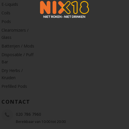
E-Liquids
Coils
Pods
Clearomizers /
Glass
Batterijen / Mods
Disposable / Puff
Bar
Dry Herbs /
Kruiden
Prefilled Pods
CONTACT
020 786 7960
Bereikbaar van 10:00 tot 20:00