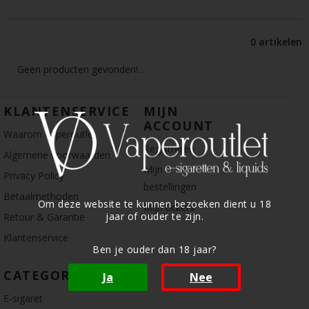
0 artikelen
Geen producten gevonden!...
KLANTENSERVICE
MIJN
ACCOUNT
Waarom Vaperoutlet
Registreren
Algemene voorwaarden
Mijn
Privacy Policy
bestellingen
Betaalmethoden
Om deze website te kunnen bezoeken dient u 18
Mijn tickets
jaar of ouder te zijn.
Retour & Garantie
Klantenservice
Ben je ouder dan 18 jaar?
CATEGORIE
Ja
Nee
E-sigaret