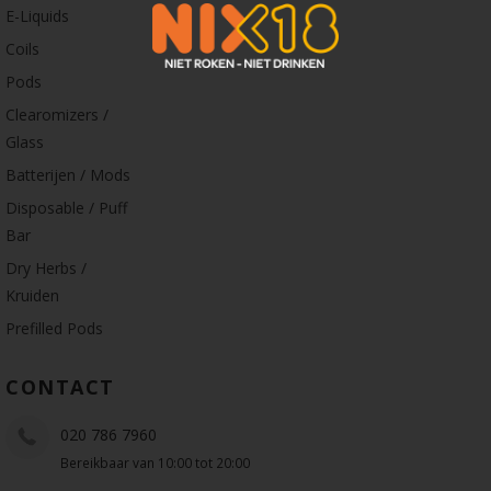
E-Liquids
Coils
Pods
Clearomizers /
Glass
Batterijen / Mods
Disposable / Puff
Bar
Dry Herbs /
Kruiden
Prefilled Pods
CONTACT
020 786 7960
Bereikbaar van 10:00 tot 20:00