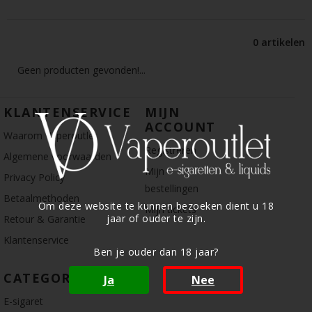
0 artikelen
Geen producten gevonden!...
KLANTENSERVICE
MIJN
ACCOUNT
Waarom Vaperoutlet
Registreren
Algemene voorwaarden
Mijn
Privacy Policy
bestellingen
Betaalmethoden
Om deze website te kunnen bezoeken dient u 18
Mijn tickets
jaar of ouder te zijn.
Retour & Garantie
Klantenservice
Ben je ouder dan 18 jaar?
CATEGORIE
Ja
Nee
E-sigaret