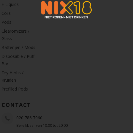
E-Liquids
Coils
Pods
Clearomizers /
Glass
Batterijen / Mods
Disposable / Puff
Bar
Dry Herbs /
Kruiden
Prefilled Pods
CONTACT
020 786 7960
Bereikbaar van 10:00 tot 20:00