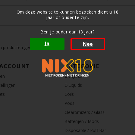
Om deze website te kunnen bezoeken dient u 18
jaar of ouder te zijn.
Ben je ouder dan 18 jaar?
Ja
Nee
 producten gevonden!...
 ACCOUNT
CATEGORIE
ren
E-sigaret
ellingen
E-Liquids
ets
Coils
Pods
Clearomizers / Glass
Batterijen / Mods
Disposable / Puff Bar