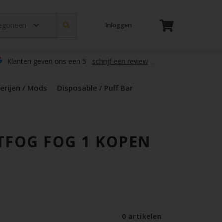
tegorieen
Inloggen
t
s
zers / Glass
en / Mods
le / Puff Bar
s / Kruiden
d Pods
Klanten geven ons een 5
schrijf een review
erijen / Mods
Disposable / Puff Bar
TFOG FOG 1 KOPEN
0 artikelen